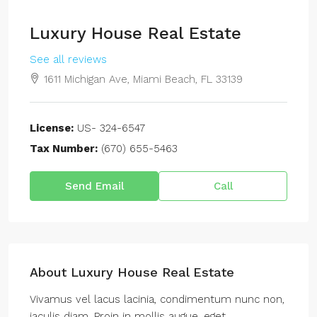
Luxury House Real Estate
See all reviews
1611 Michigan Ave, Miami Beach, FL 33139
License:
US- 324-6547
Tax Number:
(670) 655-5463
Send Email
Call
About Luxury House Real Estate
Vivamus vel lacus lacinia, condimentum nunc non,
iaculis diam. Proin in mollis augue, eget