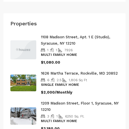
Properties
1108 Madison Street, Apt. 1 E (Studio),
Syracuse, NY 13210
1
1
7926
MULTI FAMILY HOME
$1,080.00
1626 Martha Terrace, Rockville, MD 20852
6
2.5
1,806
Sq Ft
SINGLE FAMILY HOME
$2,000/Monthly
1209 Madison Street, Floor 1, Syracuse, NY
13210
3
1
6250
Sq. Ft.
MULTI FAMILY HOME
$2,180.00